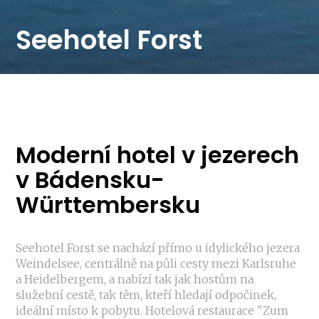
Seehotel Forst
Moderní hotel v jezerech
v Bádensku-
Württembersku
Seehotel Forst se nachází přímo u idylického jezera
Weindelsee, centrálně na půli cesty mezi Karlsruhe
a Heidelbergem, a nabízí tak jak hostům na
služební cestě, tak těm, kteří hledají odpočinek,
ideální místo k pobytu. Hotelová restaurace "Zum