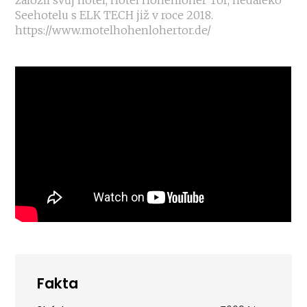
Seehotelu s ELK TECH již v roce 2018.
https://www.motelhohenlohertor.de/
Fakta