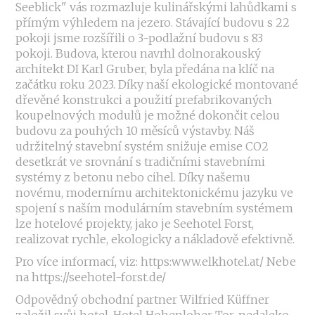
Seeblick" vás rozmazluje kulinářskými lahůdkami s
přímým výhledem na jezero. Stávající budovu s 22
pokoji jsme rozšířili o 3-podlažní budovu s 83
pokoji. Budova, kterou navrhl dolnorakouský
architekt DI Karl Gruber, byla předána na klíč na
začátku roku 2023. Díky naší ekologické montované
dřevěné konstrukci a použití prefabrikovaných
koupelnových modulů je možné dokončit celou
budovu za pouhých 10 měsíců výstavby. Náš
udržitelný stavební systém snižuje emise CO2
desetkrát ve srovnání s tradičními stavebními
systémy z betonu nebo cihel. Díky našemu
novému, modernímu architektonickému jazyku ve
spojení s naším modulárním stavebním systémem
lze hotelové projekty, jako je Seehotel Forst,
realizovat rychle, ekologicky a nákladově efektivně.
Pro více informací, viz: https:www.elkhotel.at/ Nebe
na https://seehotel-forst.de/
Odpovědný obchodní partner Wilfried Küffner
založil svůj hotel, Hotel Hohenloher Tor, nedaleko