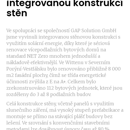
integrovanou konstrukcí
stěn
Ve spolupráci se společností GAP Solution GmbH
jsme vyvinuli integrovanou stěnovou konstrukci s
využitím solární energie, díky které je sériová
renovace vícepodlažních bytových domů na
standard NET Zero mnohem jednodušší a
nákladově efektivnější. Ve Wittenu v Severním
Porýní-Vestfálsku bylo renovováno přibližně 8 000
m2 fasádní plochy, čímž se třída energetické
účinnosti zvýšila z E na A+. Celkem bylo
zrekonstruováno 112 bytových jednotek, které jsou
rozděleny do 3 až 8 podlažních budov.
Celá konstrukce stěny, včetně panelů s využitím
slunečního záření, má vysoký stupeň prefabrikace a
montuje se přímo na stávající plášť budovy bez
lešení. Ve srovnání s konvenčními stavebními
metodami lze dosáhnout úspory času až 80 %.